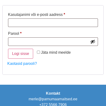
Kasutajanimi või e-posti aadress
*
Parool
*
Jäta mind meelde
Logi sisse
Kaotasid parooli?
Kontakt
merle@parnumaamaitsed.ee
+372 5566 7906