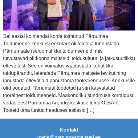
Sel aastal kolmandat korda toimunud Pärnumaa
Toidumeene konkursi eesmärk oli leida ja tunnustada
Pärnumaale iseloomulikke toidumeeneid, mis
tutvustavad piirkonna maitseid, toidukultuuri ja jätkusuutlikku
ettevõtlust. See on võimalus väärtustada kohalikku
toidupärandit, laiendada Pärnumaa maitsete levikut ning
innustada ettevõtjaid panustama tootearendusse. Konkursile
olid oodatud Pärnumaal toodetud ja siin kasvatatud
toorainest toidumeeneid. Maakondliku sündmuse korraldust
vedas eest Pärnumaa Arenduskeskuse toiduKOBAR.
Tooteid oma tuntud headuses esitasid […]
Kontakt
merle@parnumaamaitsed.ee