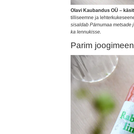
Olavi Kaubandus OÜ – käsi
tilliseemne ja lehterkukesee
sisaldab Pärnumaa metsade ja
ka lennukisse.
Parim joogimeene 