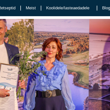
etseptid
Meist
Koolidele/lasteaedadele
Blog