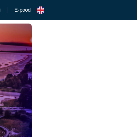
i
E-pood