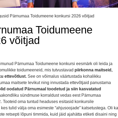
gusid Pärnumaa Toidumeene konkursi 2026 võitjad
ärnumaa Toidumeene
6 võitjad
oimunud Pärnumaa Toidumeene konkursi eesmärk oli leida ja
omulikke toidumeeneid, mis tutvustavad
piirkonna maitseid,
ku ettevõtlust.
See on võimalus väärtustada kohalikku
umaa maitsete levikut ning innustada ettevõtjaid panustama
olid oodatud Pärnumaal toodetud ja siin kasvatatud
akondliku sündmuse korraldust vedas eest Pärnumaa
Tooteid oma tuntud headuses esitasid konkursile
, kes tulid välja oma esimeste “ahjusoojade” katsetustega. Oli k
ote retsepti lõpuni timmida, kuid jäid ajahätta etiketi disaini ning