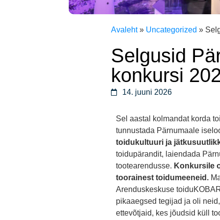
Avaleht
»
Uncategorized
»
Sel
Selgusid P
konkursi 202
14. juuni 2026
Sel aastal kolmandat korda t
tunnustada Pärnumaale iselo
toidukultuuri ja jätkusuutlik
toidupärandit, laiendada Pärn
tootearendusse.
Konkursile 
toorainest toidumeeneid.
Ma
Arenduskeskuse toiduKOBAR. 
pikaaegsed tegijad ja oli neid
ettevõtjaid, kes jõudsid küll to