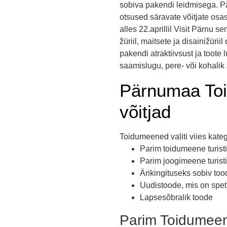
sobiva pakendi leidmisega. P
otsused säravate võitjate osa
alles 22.aprillil Visit Pärnu
žüriil, maitsete ja disainižürii
pakendi atraktiivsust ja toote
saamislugu, pere- või kohalik 
Pärnumaa Toi
võitjad
Toidumeened valiti viies kate
Parim toidumeene turisti 
Parim joogimeene turisti 
Ärikingituseks sobiv too
Uudistoode, mis on spet
Lapsesõbralik toode
Parim Toidumeene 