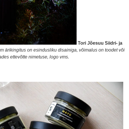
Tori Jõesuu Siidri- ja
m ärikingitus on esindusliku disainiga, võimalus on toodet või
ades ettevõtte nimetuse, logo vms.