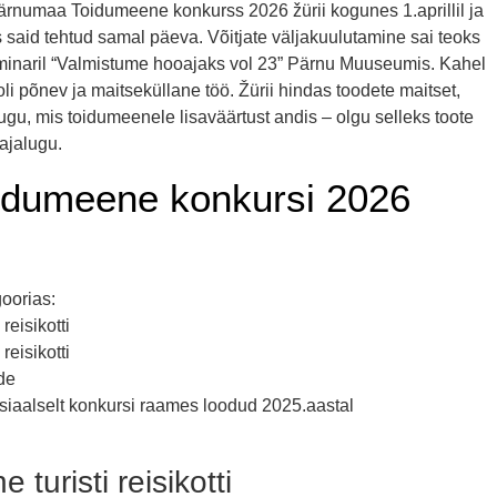
ärnumaa Toidumeene konkurss 2026 žürii kogunes 1.aprillil ja
s said tehtud samal päeva. Võitjate väljakuulutamine sai teoks
 seminaril “Valmistume hooajaks vol 23” Pärnu Muuseumis. Kahel
l oli põnev ja maitseküllane töö. Žürii hindas toodete maitset,
 lugu, mis toidumeenele lisaväärtust andis – olgu selleks toote
ajalugu.
dumeene konkursi 2026
goorias:
reisikotti
reisikotti
de
siaalselt konkursi raames loodud 2025.aastal
turisti reisikotti