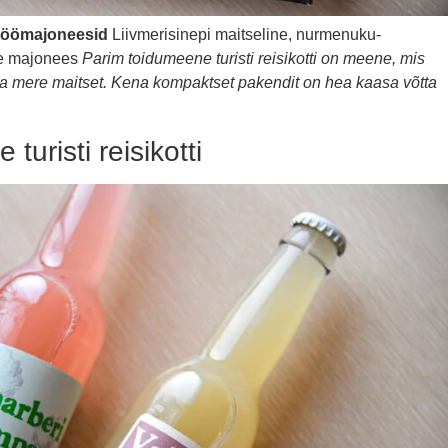
töömajoneesid
Liivmerisinepi maitseline, nurmenuku-
ne majonees
Parim toidumeene turisti reisikotti on meene, mis
 mere maitset. Kena kompaktset pakendit on hea kaasa võtta
turisti reisikotti